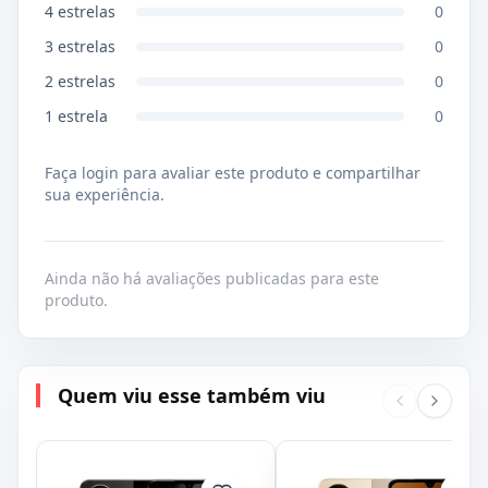
4
estrelas
0
3
estrelas
0
2
estrelas
0
1
estrela
0
Faça login para avaliar este produto e compartilhar
sua experiência.
Ainda não há avaliações publicadas para este
produto.
Quem viu esse também viu