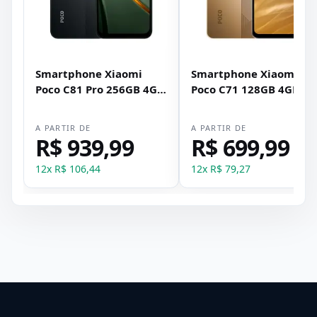
Smartphone Xiaomi
Smartphone Xiaomi
Poco C81 Pro 256GB 4GB
Poco C71 128GB 4GB
RAM Dual SIM Tela 6.9" -
RAM Dual SIM Tela 6.88
Preto
- Dourado
A PARTIR DE
A PARTIR DE
R$ 939,99
R$ 699,99
12
x
R$ 106,44
12
x
R$ 79,27