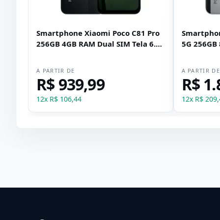
Smartphone Xiaomi Poco C81 Pro
Smartphon
256GB 4GB RAM Dual SIM Tela 6.9"
5G 256GB 
- Preto
6.83" - Pra
A PARTIR DE
A PARTIR D
R$ 939,99
R$ 1.
12
x
R$ 106,44
12
x
R$ 209,