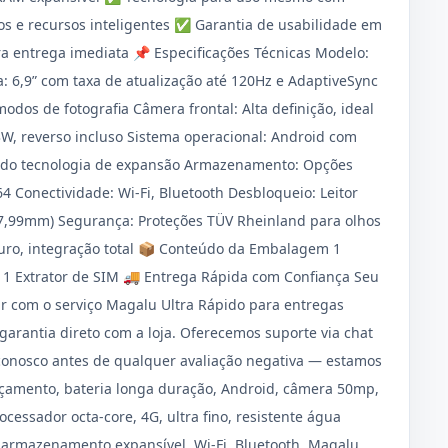
os e recursos inteligentes ✅ Garantia de usabilidade em
a entrega imediata 📌 Especificações Técnicas Modelo:
a: 6,9” com taxa de atualização até 120Hz e AdaptiveSync
odos de fotografia Câmera frontal: Alta definição, ideal
3W, reverso incluso Sistema operacional: Android com
zando tecnologia de expansão Armazenamento: Opções
64 Conectividade: Wi-Fi, Bluetooth Desbloqueio: Leitor
o (7,99mm) Segurança: Proteções TÜV Rheinland para olhos
curo, integração total 📦 Conteúdo da Embalagem 1
1 Extrator de SIM 🚚 Entrega Rápida com Confiança Seu
r com o serviço Magalu Ultra Rápido para entregas
 garantia direto com a loja. Oferecemos suporte via chat
 conosco antes de qualquer avaliação negativa — estamos
nçamento, bateria longa duração, Android, câmera 50mp,
cessador octa-core, 4G, ultra fino, resistente água
a, armazenamento expansível, Wi-Fi, Bluetooth, Magalu,