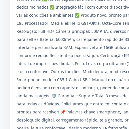
dedos molhados ✅ Integração fácil com outros dispositiv
várias condições e ambientes ✅ Produto novo, pronto par
C85 Processador: MediaTek Helio G81-Ultra, Octa-Core Tel
Resolução: Full HD+ Câmera principal: 50MP, IA, diversos m
para selfies Bateria: 6000mAh, carregamento rápido de 3
interface personalizada RAM: Expansível até 16GB utili
conforme região Resistente à poeira/água: Certificação IP
lateral de impressões digitais Peso: Leve, corpo ultrafin
e uso confortável Outras funções: Modo leitura, modo es
Smartphone modelo C85 1 Cabo USB 1 Manual do usuário 
pedido é enviado com rapidez e confiança, podendo conta
ainda mais ágeis. 🛡️ Garantia e Suporte Total 3 meses de
para todas as dúvidas. Solicitamos que entre em contato
prontos para resolver! 📌 Palavras-chave smartphone, la
desbloqueio digital, carregamento rápido, tela grande, pro
poeira, leitura confortável, design moderno, IA fotografi