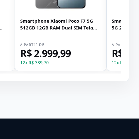
Smartphone Xiaomi Poco F7 5G
Smartphone
512GB 12GB RAM Dual SIM Tela
5G 256GB 8
6.83" - Prata
6.83" - Pret
A PARTIR DE
A PARTIR DE
R$ 2.999,99
R$ 1.
12
x
R$ 339,70
12
x
R$ 181,1