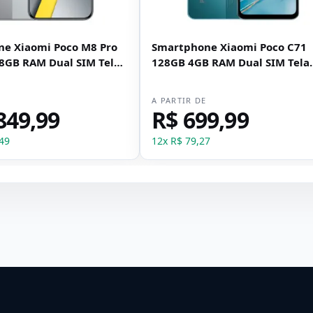
e Xiaomi Poco M8 Pro
Smartphone Xiaomi Poco C71
8GB RAM Dual SIM Tela
128GB 4GB RAM Dual SIM Tela
ta
6.88" - Azul
E
A PARTIR DE
849,99
R$ 699,99
49
12
x
R$ 79,27