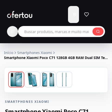
Enviar
para
Carregando...
Buscar produtos
Início
Smartphones Xiaomi
Smartphone Xiaomi Poco C71 128GB 4GB RAM Dual SIM Tela
6.88" - Azul
SMARTPHONES XIAOMI
Smartphone Xiaomi Poco C71