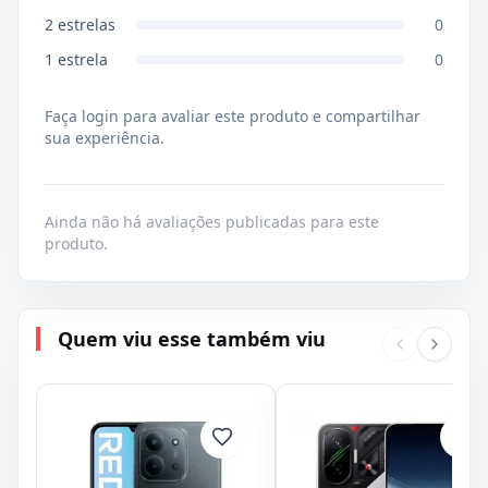
2
estrelas
0
1
estrela
0
Faça login para avaliar este produto e compartilhar
sua experiência.
Ainda não há avaliações publicadas para este
produto.
Quem viu esse também viu