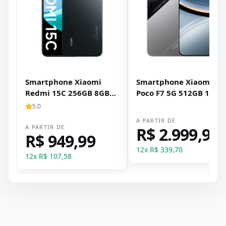
Smartphone Xiaomi
Smartphone Xiaomi
Redmi 15C 256GB 8GB
Poco F7 5G 512GB 12GB
RAM Dual SIM Tela 6.9" -
RAM Dual SIM Tela 6.83
5.0
Preto
- Prata
A PARTIR DE
A PARTIR DE
R$ 2.999,99
R$ 949,99
12
x
R$ 339,70
12
x
R$ 107,58