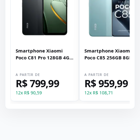
Smartphone Xiaomi
Smartphone Xiaomi
Poco C81 Pro 128GB 4GB
Poco C85 256GB 8GB
RAM Dual SIM Tela 6.9" -
RAM Dual SIM Tela 6.9" 
Preto
Verde
A PARTIR DE
A PARTIR DE
R$ 799,99
R$ 959,99
12
x
R$ 90,59
12
x
R$ 108,71