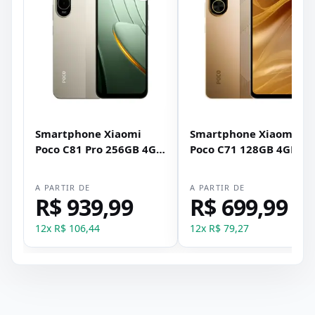
Smartphone Xiaomi
Smartphone Xiaomi
Poco C81 Pro 256GB 4GB
Poco C71 128GB 4GB
RAM Dual SIM Tela 6.9" -
RAM Dual SIM Tela 6.88
Dourado
- Dourado
A PARTIR DE
A PARTIR DE
R$ 939,99
R$ 699,99
12
x
R$ 106,44
12
x
R$ 79,27