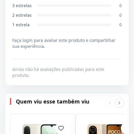
3
estrelas
0
2
estrelas
0
1
estrela
0
Faça login para avaliar este produto e compartilhar
sua experiência.
Ainda não há avaliações publicadas para este
produto.
Quem viu esse também viu