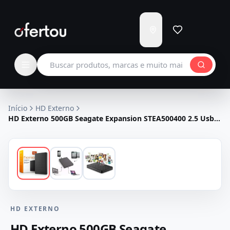
Enviar
para
Carregando...
Buscar produtos
Início
HD Externo
HD Externo 500GB Seagate Expansion STEA500400 2.5 Usb
3.0
HD EXTERNO
HD Externo 500GB Seagate