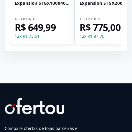
Expansion STGX1000400
Expansion STGX200040
2.5 Usb 3.0
2.5 Usb 3.0
A PARTIR DE
A PARTIR DE
R$ 649,99
R$ 775,00
12
x
R$ 73,61
12
x
R$ 87,76
Compare ofertas de lojas parceiras e