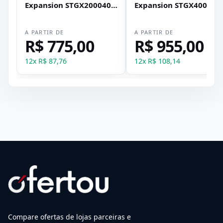
Expansion STGX2000400
Expansion STGX400040
2.5 Usb 3.0
2.5 Usb 3.0
A PARTIR DE
A PARTIR DE
R$ 775,00
R$ 955,00
12
x
R$ 87,76
12
x
R$ 108,14
Compare ofertas de lojas parceiras e