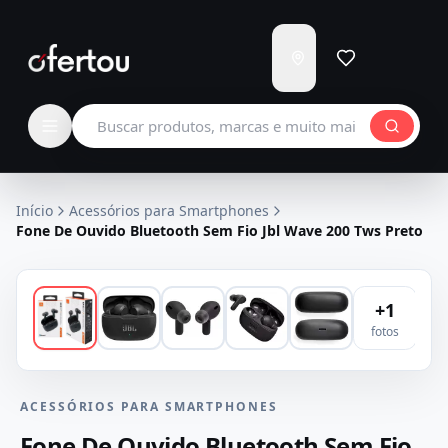
Enviar
para
Carregando...
Buscar produtos
Início
Acessórios para Smartphones
Fone De Ouvido Bluetooth Sem Fio Jbl Wave 200 Tws Preto
+
1
fotos
ACESSÓRIOS PARA SMARTPHONES
Fone De Ouvido Bluetooth Sem Fio