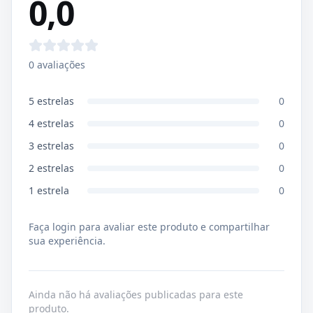
0,0
0
avaliações
5
estrelas
0
4
estrelas
0
3
estrelas
0
2
estrelas
0
1
estrela
0
Faça login para avaliar este produto e compartilhar
sua experiência.
Ainda não há avaliações publicadas para este
produto.