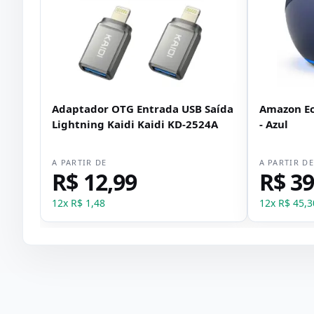
Adaptador OTG Entrada USB Saída
Amazon Ec
Lightning Kaidi Kaidi KD-2524A
- Azul
A PARTIR DE
A PARTIR D
R$ 12,99
R$ 39
12
x
R$ 1,48
12
x
R$ 45,3