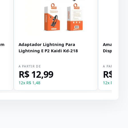
um
Adaptador Lightning Para
Amazon Ech
Lightning E P2 Kaidi Kd-218
Display 8" 
A PARTIR DE
A PARTIR DE
R$ 12,99
R$ 89
12
x
R$ 1,48
12
x
R$ 101,9