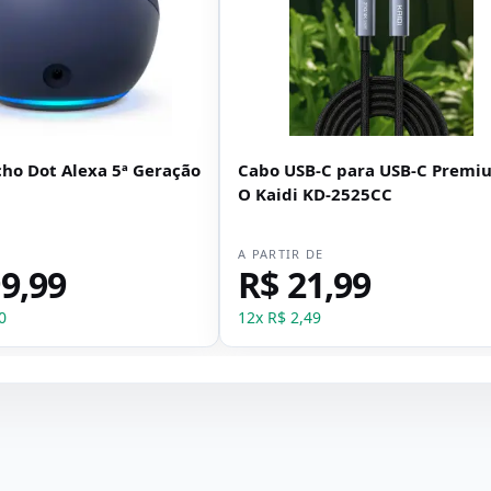
ho Dot Alexa 5ª Geração
Cabo USB-C para USB-C Premi
O Kaidi KD-2525CC
E
A PARTIR DE
9,99
R$ 21,99
0
12
x
R$ 2,49