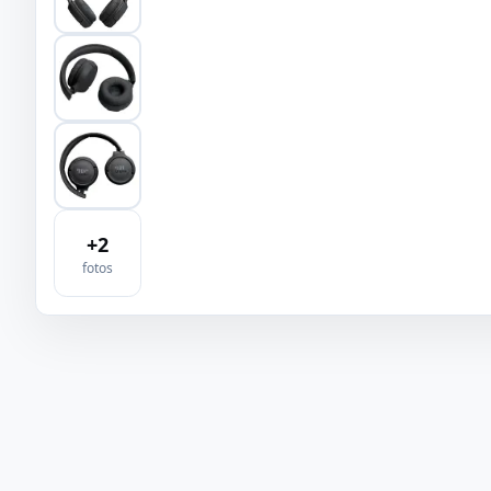
+
2
fotos