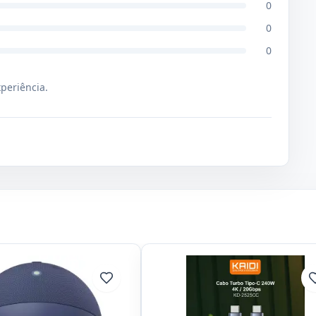
0
0
0
xperiência.