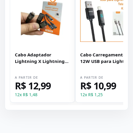
Cabo Adaptador
Cabo Carregamento
Lightning X Lightning
12W USB para Lightnin
Duplo (Fone de Ouvido e
IOS 1m Tela digital
Fonte) Kaidi KD-217
Kaidi KD-104A
A PARTIR DE
A PARTIR DE
R$ 12,99
R$ 10,99
12
x
R$ 1,48
12
x
R$ 1,25