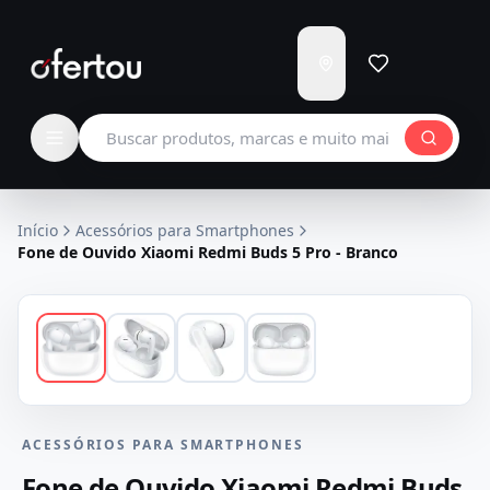
Enviar
para
Carregando...
Buscar produtos
Início
Acessórios para Smartphones
Fone de Ouvido Xiaomi Redmi Buds 5 Pro - Branco
ACESSÓRIOS PARA SMARTPHONES
Fone de Ouvido Xiaomi Redmi Buds