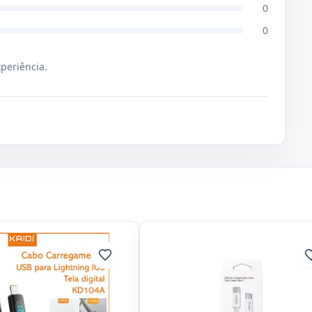
0
0
xperiência.