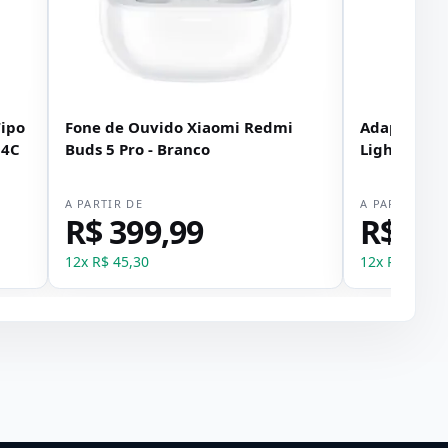
Tipo
Fone de Ouvido Xiaomi Redmi
Adaptador 
04C
Buds 5 Pro - Branco
Lightning K
A PARTIR DE
A PARTIR DE
R$ 399,99
R$ 12
12
x
R$ 45,30
12
x
R$ 1,48