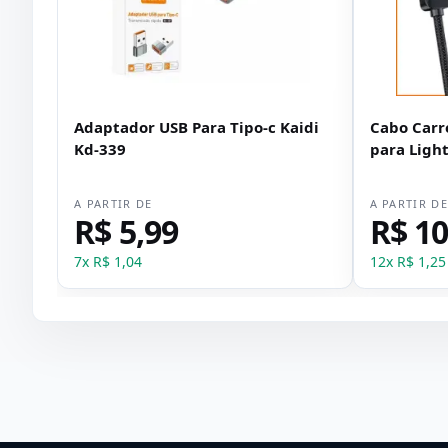
Adaptador USB Para Tipo-c Kaidi
Cabo Car
Kd-339
para Ligh
digital Ka
A PARTIR DE
A PARTIR D
R$ 5,99
R$ 10
7
x
R$ 1,04
12
x
R$ 1,25