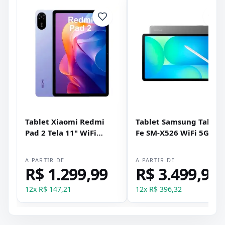
Tablet Xiaomi Redmi
Tablet Samsung Tab S1
Pad 2 Tela 11" WiFi
Fe SM-X526 WiFi 5G
256GB 8GB RAM Tela 11"
128GB 8GB RAM Tela
- Roxo
10.9" + Pencil - Cinza
A PARTIR DE
A PARTIR DE
R$ 1.299,99
R$ 3.499,99
12
x
R$ 147,21
12
x
R$ 396,32