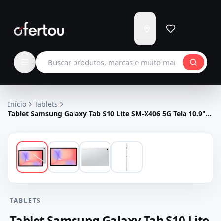
Enviar
para
Carregando...
Buscar produtos
Início
Tablets
Tablet Samsung Galaxy Tab S10 Lite SM-X406 5G Tela 10.9"
WiFi 128GB 6GB RAM + Caneta - Prata
TABLETS
Tablet Samsung Galaxy Tab S10 Lite