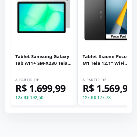
Tablet Samsung Galaxy
Tablet Xiaomi Poco Pad
Tab A11+ SM-X230 Tela
M1 Tela 12.1" WiFi
11" WiFi 256GB 8GB RAM
256GB 8GB RAM - Cinza
- Prata
A PARTIR DE
A PARTIR DE
R$ 1.699,99
R$ 1.569,99
12
x
R$ 192,50
12
x
R$ 177,78