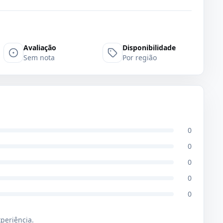
Avaliação
Disponibilidade
Sem nota
Por região
0
0
0
0
0
xperiência.