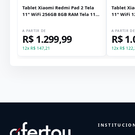
Tablet Xiaomi Redmi Pad 2 Tela
Tablet Xi
11" WiFi 256GB 8GB RAM Tela 11" -
11" WiFi 
Verde
A PARTIR DE
A PARTIR D
R$ 1.299,99
R$ 1.
12
x
R$ 147,21
12
x
R$ 122,
INSTITUCIO