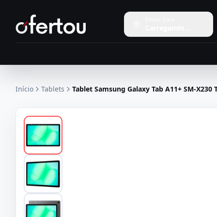
Enviar para
Carregando...
Início
Tablets
Tablet Samsung Galaxy Tab A11+ SM-X230 T