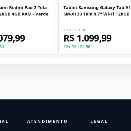
aomi Redmi Pad 2 Tela
Tablet Samsung Galaxy Tab A
128GB 4GB RAM - Verde
SM-X133 Tela 8.7" Wi-Fi 128GB
RAM - Cinza
E
A PARTIR DE
079,99
R$ 1.099,99
30
12
x
R$ 124,56
NAL
ATENDIMENTO
LEGAL