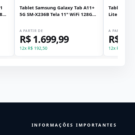
11
Tablet Samsung Galaxy Tab A11+
Tablet Sam
 8GB
5G SM-X236B Tela 11" WiFi 128GB
Lite SM-P62
8GB RAM - Prata
RAM + Canet
A PARTIR DE
A PARTIR DE
R$ 1.699,99
R$ 2.
12
x
R$ 192,50
12
x
R$ 249,1
INFORMAÇÕES IMPORTANTES