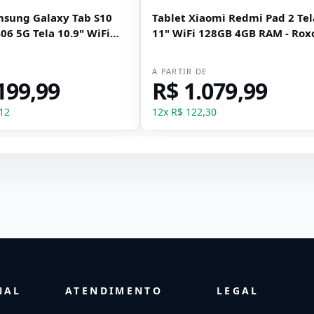
msung Galaxy Tab S10
Tablet Xiaomi Redmi Pad 2 Tel
06 5G Tela 10.9" WiFi
11" WiFi 128GB 4GB RAM - Rox
 RAM + Caneta - Cinza
E
A PARTIR DE
199,99
R$ 1.079,99
12
12
x
R$ 122,30
NAL
ATENDIMENTO
LEGAL