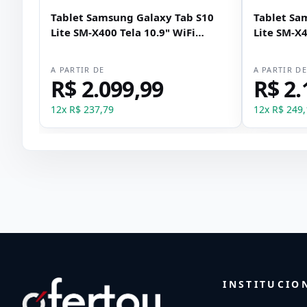
Tablet Samsung Galaxy Tab S10
Tablet Sa
Lite SM-X400 Tela 10.9" WiFi
Lite SM-X4
128GB 6GB RAM + Caneta - Cinza
128GB 6GB
A PARTIR DE
A PARTIR D
R$ 2.099,99
R$ 2.
12
x
R$ 237,79
12
x
R$ 249,
INSTITUCIO