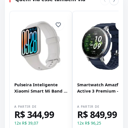
Pulseira Inteligente
Smartwatch Amazfit
Xiaomi Smart Mi Band 9
Active 3 Premium - Azu
Pro - Prata
A PARTIR DE
A PARTIR DE
R$ 344,99
R$ 849,99
12
x
R$ 39,07
12
x
R$ 96,25