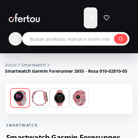
Enviar
para
Carregando...
Buscar produtos
Início
Smartwatch
Smartwatch Garmin Forerunner 265S - Rosa 010-02810-05
SMARTWATCH
Smartwatch Garmin Forerunner