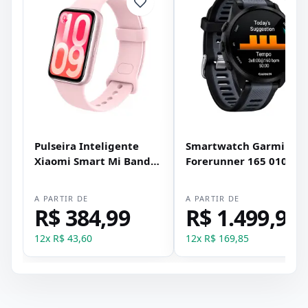
Pulseira Inteligente
Smartwatch Garmin
Xiaomi Smart Mi Band
Forerunner 165 010-
10 Pro - Rosa Lavanda
02863-AA/AC - Preto e
Cinza
A PARTIR DE
A PARTIR DE
R$ 384,99
R$ 1.499,99
12
x
R$ 43,60
12
x
R$ 169,85