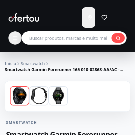
Enviar
para
Carregando...
Buscar produtos
Início
Smartwatch
Smartwatch Garmin Forerunner 165 010-02863-AA/AC -
Preto e Cinza
SMARTWATCH
Smartwatch Garmin Forerunner