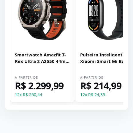
Smartwatch Amazfit T-
Pulseira Inteligente
Rex Ultra 2 A2550 44mm
Xiaomi Smart Mi Band
- Preto
10 - Preto
A PARTIR DE
A PARTIR DE
R$ 2.299,99
R$ 214,99
12
x
R$ 260,44
12
x
R$ 24,35