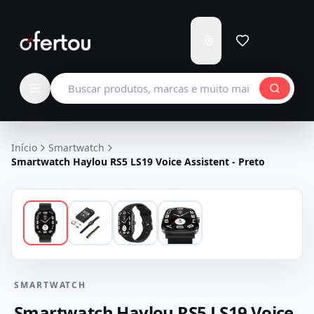
Enviar
para
Carregando...
Buscar produtos
Início
Smartwatch
Smartwatch Haylou RS5 LS19 Voice Assistent - Preto
SMARTWATCH
Smartwatch Haylou RS5 LS19 Voice