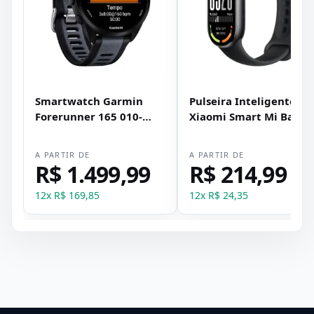
Smartwatch Garmin
Pulseira Inteligente
Forerunner 165 010-
Xiaomi Smart Mi Band
02863-AA/AC - Preto e
10 - Preto
Cinza
A PARTIR DE
A PARTIR DE
R$ 1.499,99
R$ 214,99
12
x
R$ 169,85
12
x
R$ 24,35