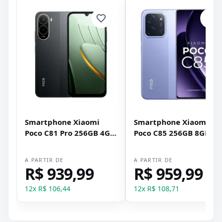
Smartphone Xiaomi
Smartphone Xiaomi
Poco C81 Pro 256GB 4GB
Poco C85 256GB 8GB
RAM Dual SIM Tela 6.9" -
RAM Dual SIM Tela 6.9" 
Preto
Roxo
A PARTIR DE
A PARTIR DE
R$ 939,99
R$ 959,99
12
x
R$ 106,44
12
x
R$ 108,71