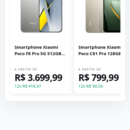
Smartphone Xiaomi
Smartphone Xiaomi
Poco F8 Pro 5G 512GB
Poco C81 Pro 128GB 4G
12GB RAM Dual SIM Tela
RAM Dual SIM Tela 6.9" 
6.59" - Prata Titânio
Dourado
A PARTIR DE
A PARTIR DE
R$ 3.699,99
R$ 799,99
12
x
R$ 418,97
12
x
R$ 90,59