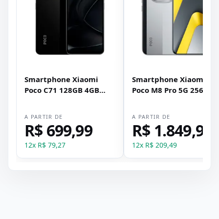
Smartphone Xiaomi
Smartphone Xiaomi
Poco C71 128GB 4GB
Poco M8 Pro 5G 256GB
RAM Dual SIM Tela 6.88"
8GB RAM Dual SIM Tela
- Preto
6.83" - Prata
A PARTIR DE
A PARTIR DE
R$ 699,99
R$ 1.849,99
12
x
R$ 79,27
12
x
R$ 209,49