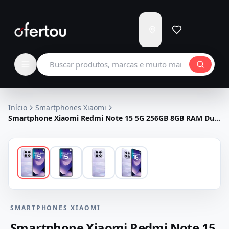
Enviar
para
Carregando...
Buscar produtos
Início
Smartphones Xiaomi
Smartphone Xiaomi Redmi Note 15 5G 256GB 8GB RAM Dual
SIM Tela 6.77" - Roxo
SMARTPHONES XIAOMI
Smartphone Xiaomi Redmi Note 15