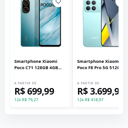
Smartphone Xiaomi
Smartphone Xiaomi
Poco C71 128GB 4GB
Poco F8 Pro 5G 512GB
RAM Dual SIM Tela 6.88"
12GB RAM Dual SIM Tel
- Azul
6.59" - Azul
A PARTIR DE
A PARTIR DE
R$ 699,99
R$ 3.699,99
12
x
R$ 79,27
12
x
R$ 418,97