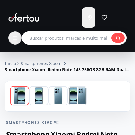
Enviar
para
Carregando...
Buscar produtos
Início
Smartphones Xiaomi
Smartphone Xiaomi Redmi Note 14S 256GB 8GB RAM Dual
SIM Tela 6.67" - Azul
SMARTPHONES XIAOMI
Smartphone Xiaomi Redmi Note