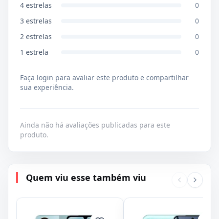
4
estrelas
0
3
estrelas
0
2
estrelas
0
1
estrela
0
Faça login para avaliar este produto e compartilhar
sua experiência.
Ainda não há avaliações publicadas para este
produto.
Quem viu esse também viu