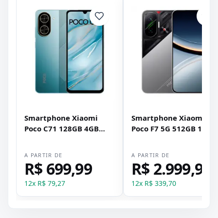
Smartphone Xiaomi
Smartphone Xiaomi
Poco C71 128GB 4GB
Poco F7 5G 512GB 12GB
RAM Dual SIM Tela 6.88"
RAM Dual SIM Tela 6.83
- Azul
- Prata
A PARTIR DE
A PARTIR DE
R$ 699,99
R$ 2.999,99
12
x
R$ 79,27
12
x
R$ 339,70