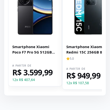
Smartphone Xiaomi
Smartphone Xiaomi
Poco F7 Pro 5G 512GB
Redmi 15C 256GB 8GB
12GB RAM Dual SIM Tela
RAM Dual SIM Tela 6.9" 
5.0
6.67" - Preto
Preto
A PARTIR DE
A PARTIR DE
R$ 3.599,99
R$ 949,99
12
x
R$ 407,64
12
x
R$ 107,58