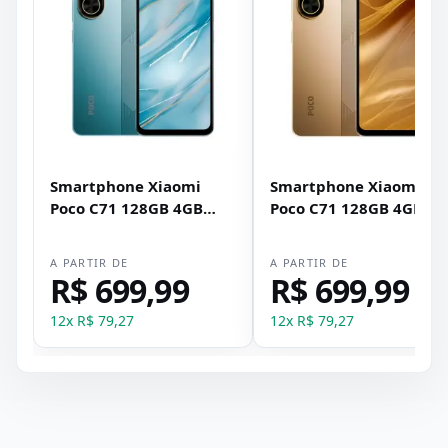
Smartphone Xiaomi
Smartphone Xiaomi
Poco C71 128GB 4GB
Poco C71 128GB 4GB
RAM Dual SIM Tela 6.88"
RAM Dual SIM Tela 6.88
- Azul
- Dourado
A PARTIR DE
A PARTIR DE
R$ 699,99
R$ 699,99
12
x
R$ 79,27
12
x
R$ 79,27