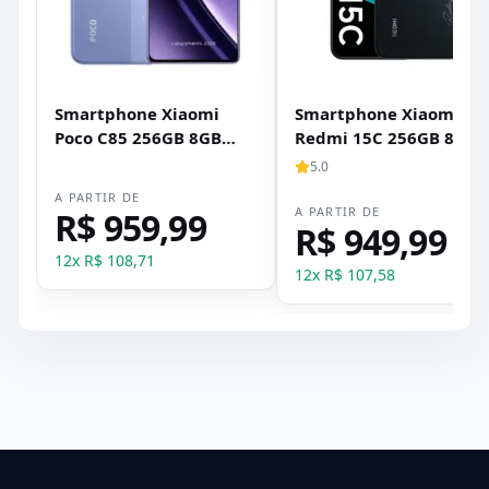
Smartphone Xiaomi
Smartphone Xiaomi
Poco C85 256GB 8GB
Redmi 15C 256GB 8GB
RAM Dual SIM Tela 6.9" -
RAM Dual SIM Tela 6.9" 
5.0
Roxo
Preto
A PARTIR DE
A PARTIR DE
R$ 959,99
R$ 949,99
12
x
R$ 108,71
12
x
R$ 107,58