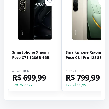
Smartphone Xiaomi
Smartphone Xiaomi
Poco C71 128GB 4GB
Poco C81 Pro 128GB 4G
RAM Dual SIM Tela 6.88"
RAM Dual SIM Tela 6.9" 
- Preto
Dourado
A PARTIR DE
A PARTIR DE
R$ 699,99
R$ 799,99
12
x
R$ 79,27
12
x
R$ 90,59