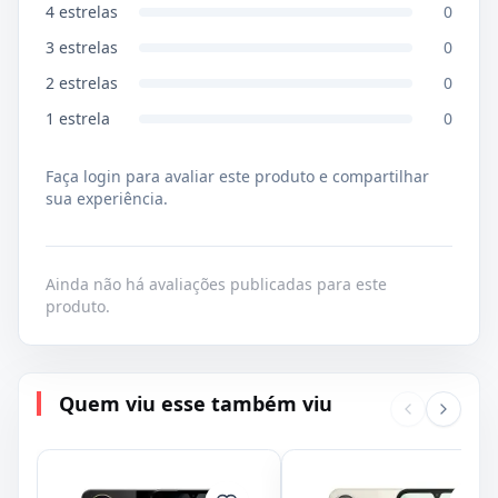
4
estrelas
0
3
estrelas
0
2
estrelas
0
1
estrela
0
Faça login para avaliar este produto e compartilhar
sua experiência.
Ainda não há avaliações publicadas para este
produto.
Quem viu esse também viu