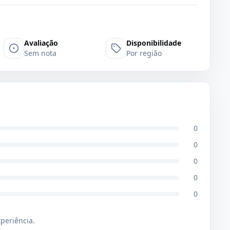
Avaliação
Disponibilidade
Sem nota
Por região
0
0
0
0
0
xperiência.