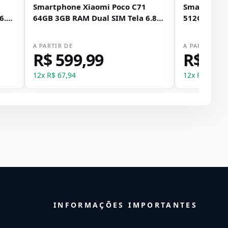
Smartphone Xiaomi Poco C71
Smartphone
6.9"
64GB 3GB RAM Dual SIM Tela 6.88"
512GB 12GB
- Azul
6.83" - Prat
A PARTIR DE
A PARTIR DE
R$ 599,99
R$ 2.
12
x
R$ 67,94
12
x
R$ 339,7
INFORMAÇÕES IMPORTANTES