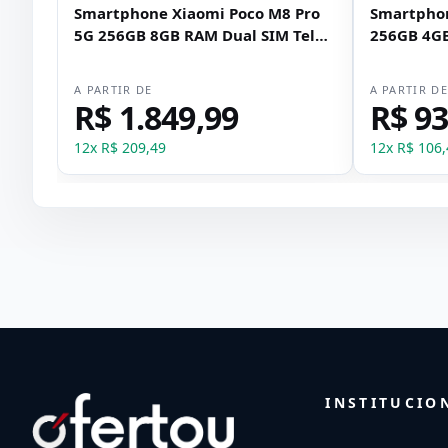
Smartphone Xiaomi Poco M8 Pro
Smartphon
5G 256GB 8GB RAM Dual SIM Tela
256GB 4GB
6.83" - Prata
- Verde
A PARTIR DE
A PARTIR D
R$ 1.849,99
R$ 93
12
x
R$ 209,49
12
x
R$ 106,
INSTITUCIO