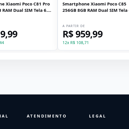
e Xiaomi Poco C81 Pro
Smartphone Xiaomi Poco C85
 RAM Dual SIM Tela 6.9"
256GB 8GB RAM Dual SIM Tela 
- Preto
E
A PARTIR DE
9,99
R$ 959,99
44
12
x
R$ 108,71
NAL
ATENDIMENTO
LEGAL