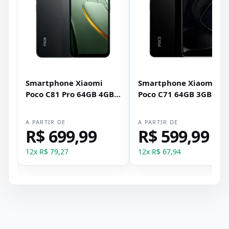
Smartphone Xiaomi
Smartphone Xiaomi
Poco C81 Pro 64GB 4GB
Poco C71 64GB 3GB RA
RAM Dual SIM Tela 6.9" -
Dual SIM Tela 6.88" -
Preto
Preto
A PARTIR DE
A PARTIR DE
R$ 699,99
R$ 599,99
12
x
R$ 79,27
12
x
R$ 67,94