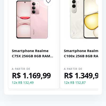
Smartphone Realme
Smartphone Realme
C75X 256GB 8GB RAM
C100x 256B 8GB RAM
Dual SIM NFC Tela 6.67"
Dual SIM NFC Tela 6.8" -
- Rosa
Dourado
A PARTIR DE
A PARTIR DE
R$ 1.169,99
R$ 1.349,99
12
x
R$ 132,49
12
x
R$ 152,87