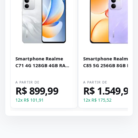
Smartphone Realme
Smartphone Realme
C71 4G 128GB 4GB RAM
C85 5G 256GB 8GB RAM
Dual SIM NFC Tela 6.67"
Dual SIM Tela 6.8" - Rox
- Branco
A PARTIR DE
A PARTIR DE
R$ 899,99
R$ 1.549,99
12
x
R$ 101,91
12
x
R$ 175,52