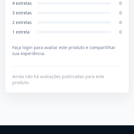
4
estrelas
0
3
estrelas
0
2
estrelas
0
1
estrela
0
Faça login para avaliar este produto e compartilhar
sua experiência.
Ainda não há avaliações publicadas para este
produto.