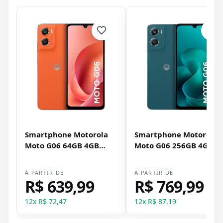
Smartphone Motorola
Smartphone Motorola
Moto G06 64GB 4GB
Moto G06 256GB 4GB
RAM XT-2535-2 Dual SIM
RAM XT-2535-2 Dual SI
Tela 6.88" - Laranja
Tela 6.88" - Azul
A PARTIR DE
A PARTIR DE
R$ 639,99
R$ 769,99
12
x
R$ 72,47
12
x
R$ 87,19