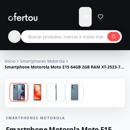
Enviar
para
Carregando...
Buscar produtos
Início
Smartphones Motorola
Smartphone Motorola Moto E15 64GB 2GB RAM XT-2523-7
Dual SIM Tela 6.67" - Azul
SMARTPHONES MOTOROLA
Smartphone Motorola Moto E15