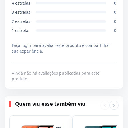
4
estrelas
0
3
estrelas
0
2
estrelas
0
1
estrela
0
Faça login para avaliar este produto e compartilhar
sua experiência.
Ainda não há avaliações publicadas para este
produto.
Quem viu esse também viu