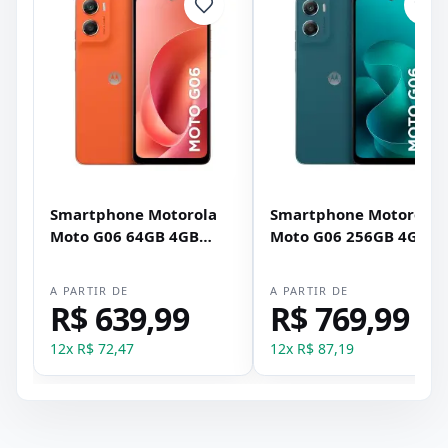
Smartphone Motorola
Smartphone Motorola
Moto G06 64GB 4GB
Moto G06 256GB 4GB
RAM XT-2535-2 Dual SIM
RAM XT-2535-2 Dual SI
Tela 6.88" - Laranja
Tela 6.88" - Azul
A PARTIR DE
A PARTIR DE
R$ 639,99
R$ 769,99
12
x
R$ 72,47
12
x
R$ 87,19