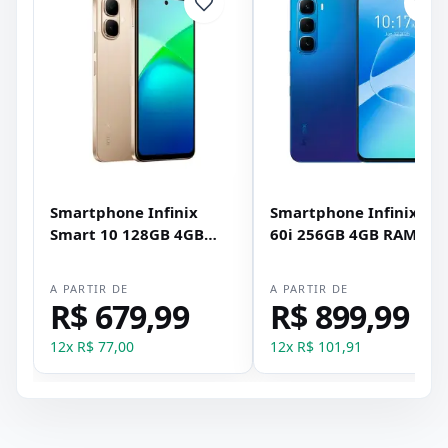
Smartphone Infinix
Smartphone Infinix Ho
Smart 10 128GB 4GB
60i 256GB 4GB RAM Dua
RAM Dual SIM Tela 6.67"
SIM Tela 6.75" - Azul
- Dourado
A PARTIR DE
A PARTIR DE
R$ 679,99
R$ 899,99
12
x
R$ 77,00
12
x
R$ 101,91