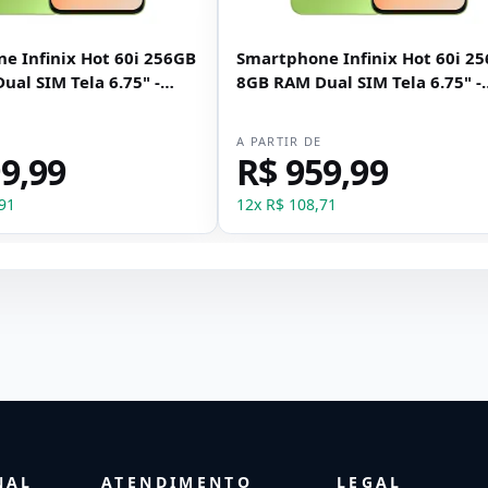
e Infinix Hot 60i 256GB
Smartphone Infinix Hot 60i 2
al SIM Tela 6.75" -
8GB RAM Dual SIM Tela 6.75" -
Verde
E
A PARTIR DE
9,99
R$ 959,99
91
12
x
R$ 108,71
NAL
ATENDIMENTO
LEGAL