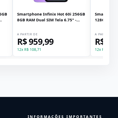
56GB
Smartphone Infinix Hot 60i 256GB
Smartphone
8GB RAM Dual SIM Tela 6.75" -
128GB 4GB 
Roxo
6.67" - Prat
A PARTIR DE
A PARTIR DE
R$ 959,99
R$ 67
12
x
R$ 108,71
12
x
R$ 77,00
INFORMAÇÕES IMPORTANTES