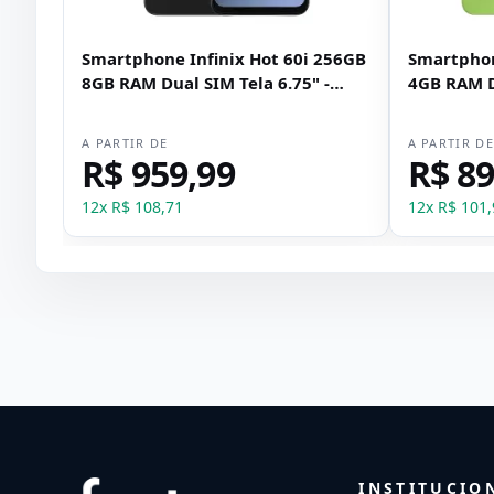
Smartphone Infinix Hot 60i 256GB
Smartphon
8GB RAM Dual SIM Tela 6.75" -
4GB RAM Du
Preto
Verde
A PARTIR DE
A PARTIR D
R$ 959,99
R$ 89
12
x
R$ 108,71
12
x
R$ 101,
INSTITUCIO