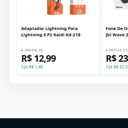
Adaptador Lightning Para
Fone De O
Lightning E P2 Kaidi Kd-218
Jbl Wave 
A PARTIR DE
A PARTIR D
R$ 12,99
R$ 23
12
x
R$ 1,48
12
x
R$ 27,1