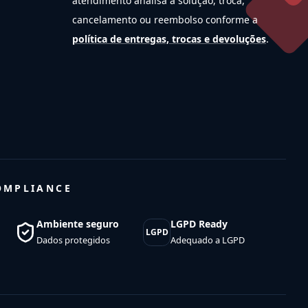
atendimento analisa a solução, troca,
cancelamento ou reembolso conforme a
política de entregas, trocas e devoluções
.
OMPLIANCE
Ambiente seguro
LGPD Ready
LGPD
Dados protegidos
Adequado a LGPD