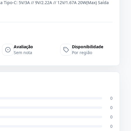
da Tipo-C: 5V/3A // 9V/2.22A // 12V/1.67A 20W(Max) Saída
Avaliação
Disponibilidade
Sem nota
Por região
0
0
0
0