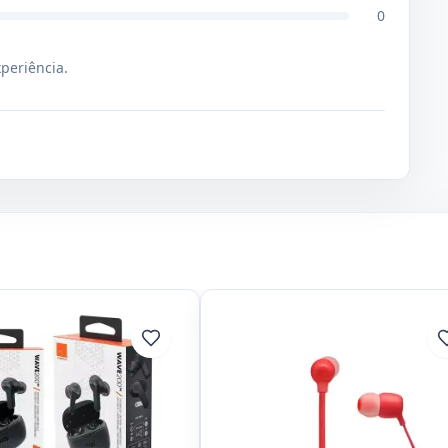
0
xperiência.