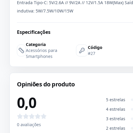
Entrada Tipo-C: 5V/2.6A // 9V/2A // 12V/1.5A 18W(Max) Saí
indutiva: 5W/7.5W/10W/15W
Especificações
Categoria
Código
Acessórios para
#27
Smartphones
Opiniões do produto
0,0
5
estrelas
4
estrelas
3
estrelas
0
avaliações
2
estrelas