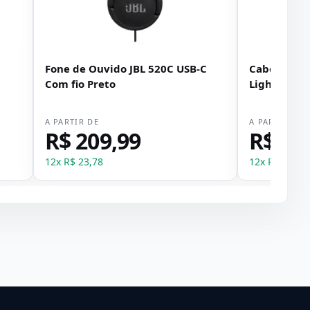
Fone de Ouvido JBL 520C USB-C
Cabo Adapt
Com fio Preto
Lightning 
e Fonte) Ka
A PARTIR DE
A PARTIR DE
R$ 209,99
R$ 12
12
x
R$ 23,78
12
x
R$ 1,48