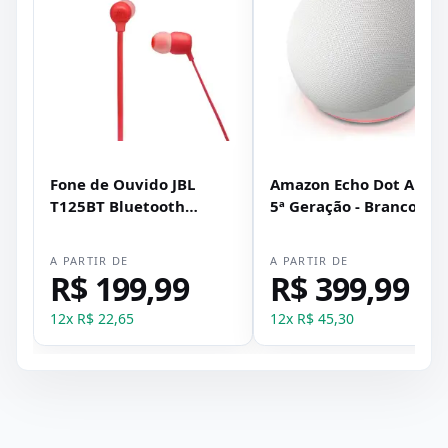
Fone de Ouvido JBL
Amazon Echo Dot Alexa
T125BT Bluetooth
5ª Geração - Branco
Vermelho
A PARTIR DE
A PARTIR DE
R$ 199,99
R$ 399,99
12
x
R$ 22,65
12
x
R$ 45,30