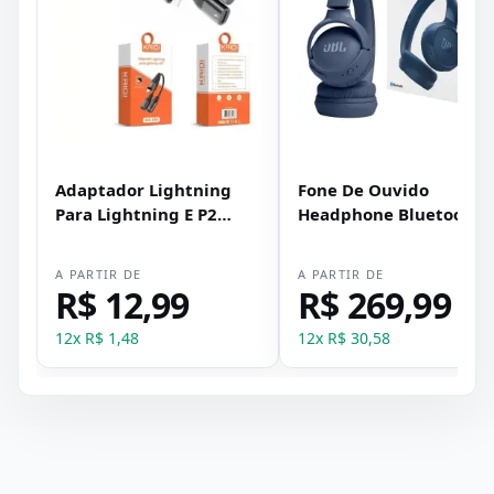
Adaptador Lightning
Fone De Ouvido
Para Lightning E P2
Headphone Bluetooth
Kaidi Kd-218
JBL Tune 520bt AzuL
A PARTIR DE
A PARTIR DE
R$ 12,99
R$ 269,99
12
x
R$ 1,48
12
x
R$ 30,58