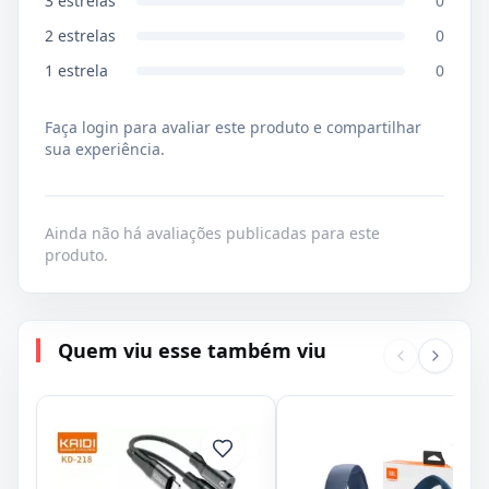
3
estrelas
0
2
estrelas
0
1
estrela
0
Faça login para avaliar este produto e compartilhar
sua experiência.
Ainda não há avaliações publicadas para este
produto.
Quem viu esse também viu