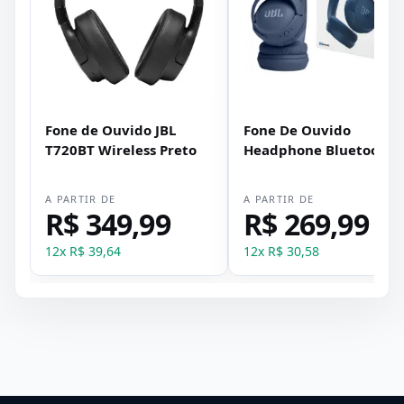
Fone de Ouvido JBL
Fone De Ouvido
T720BT Wireless Preto
Headphone Bluetooth
JBL Tune 520bt AzuL
A PARTIR DE
A PARTIR DE
R$ 349,99
R$ 269,99
12
x
R$ 39,64
12
x
R$ 30,58