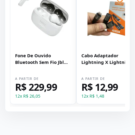
Fone De Ouvido
Cabo Adaptador
Bluetooth Sem Fio Jbl
Lightning X Lightning
Wave 200 Tws Branco
Duplo (Fone de Ouvido 
Fonte) Kaidi KD-217
A PARTIR DE
A PARTIR DE
R$ 229,99
R$ 12,99
12
x
R$ 26,05
12
x
R$ 1,48