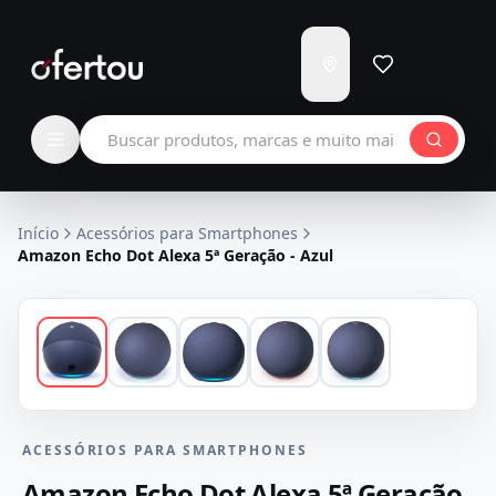
Enviar
para
Carregando...
Buscar produtos
Início
Acessórios para Smartphones
Amazon Echo Dot Alexa 5ª Geração - Azul
ACESSÓRIOS PARA SMARTPHONES
Amazon Echo Dot Alexa 5ª Geração