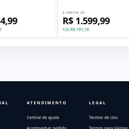
E
A PARTIR DE
4,99
R$ 1.599,99
7
12
x
R$ 181,18
NAL
ATENDIMENTO
LEGAL
Central de ajuda
Termos de Uso
Acompanhar pedido
Termos para lojistas