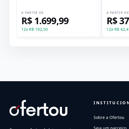
33
A PARTIR DE
A PARTIR D
R$ 1.699,99
R$ 37
12
x
R$ 192,50
12
x
R$ 42,4
INSTITUCIO
Sobre a Ofertou
Seja um parceiro