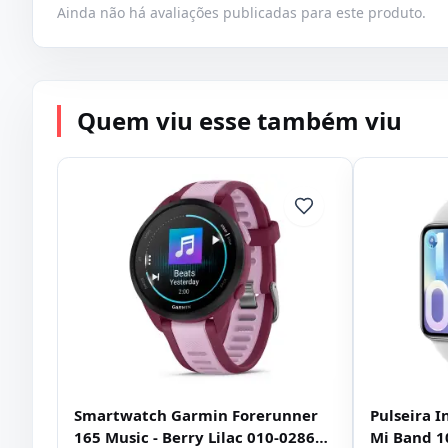
Ainda não há avaliações publicadas para este produto.
Quem viu esse também viu
Smartwatch Garmin Forerunner
Pulseira I
165 Music - Berry Lilac 010-02863-
Mi Band 10