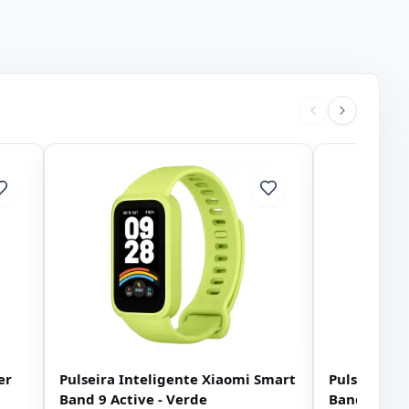
er
Pulseira Inteligente Xiaomi Smart
Pulseira In
Band 9 Active - Verde
Band 9 Acti