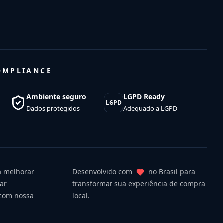
OMPLIANCE
Ambiente seguro
LGPD Ready
LGPD
Dados protegidos
Adequado a LGPD
ra melhorar
Desenvolvido com
no Brasil para
uar
transformar sua experiência de compra
 com nossa
local.