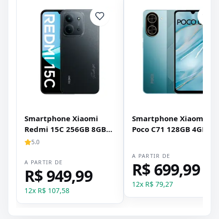
Smartphone Xiaomi
Smartphone Xiaomi
Redmi 15C 256GB 8GB
Poco C71 128GB 4GB
RAM Dual SIM Tela 6.9" -
RAM Dual SIM Tela 6.88
5.0
Preto
- Azul
A PARTIR DE
A PARTIR DE
R$ 699,99
R$ 949,99
12
x
R$ 79,27
12
x
R$ 107,58