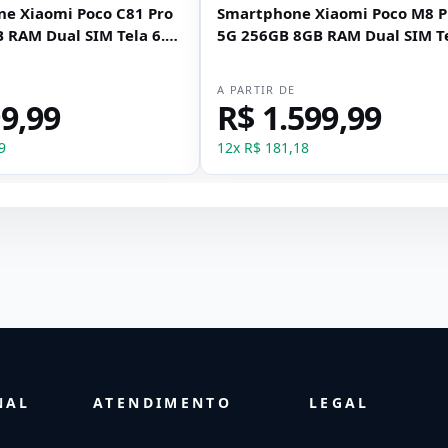
e Xiaomi Poco C81 Pro
Smartphone Xiaomi Poco M8 P
 RAM Dual SIM Tela 6.9"
5G 256GB 8GB RAM Dual SIM T
6.83" - Preto
E
A PARTIR DE
9,99
R$ 1.599,99
9
12
x
R$ 181,18
NAL
ATENDIMENTO
LEGAL