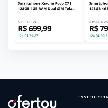
Smartphone Xiaomi Poco C71
Smartphon
128GB 4GB RAM Dual SIM Tela
128GB 4GB
6.88" - Dourado
- Dourado
A PARTIR DE
A PARTIR D
R$ 699,99
R$ 79
12
x
R$ 79,27
12
x
R$ 90,5
INSTITUCIO