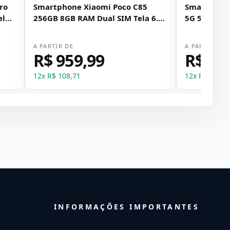
ro
Smartphone Xiaomi Poco C85
Smartphone
ela
256GB 8GB RAM Dual SIM Tela 6.9"
5G 512GB 1
- Preto
6.59" - Prat
A PARTIR DE
A PARTIR DE
R$ 959,99
R$ 3.
12
x
R$ 108,71
12
x
R$ 418,9
INFORMAÇÕES IMPORTANTES