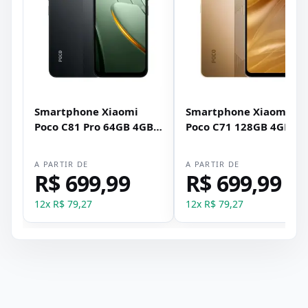
Smartphone Xiaomi
Smartphone Xiaomi
Poco C81 Pro 64GB 4GB
Poco C71 128GB 4GB
RAM Dual SIM Tela 6.9" -
RAM Dual SIM Tela 6.88
Preto
- Dourado
A PARTIR DE
A PARTIR DE
R$ 699,99
R$ 699,99
12
x
R$ 79,27
12
x
R$ 79,27