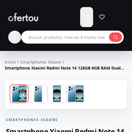
Enviar
para
Carregando...
Buscar produtos
Início
Smartphones Xiaomi
Smartphone Xiaomi Redmi Note 14 128GB 6GB RAM Dual
SIM Tela 6.67" - Azul
SMARTPHONES XIAOMI
Smartphone Xiaomi Redmi Note 14