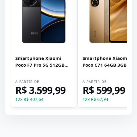
Smartphone Xiaomi
Smartphone Xiaomi
Poco F7 Pro 5G 512GB
Poco C71 64GB 3GB RA
12GB RAM Dual SIM Tela
Dual SIM Tela 6.88" -
6.67" - Preto
Dourado
A PARTIR DE
A PARTIR DE
R$ 3.599,99
R$ 599,99
12
x
R$ 407,64
12
x
R$ 67,94