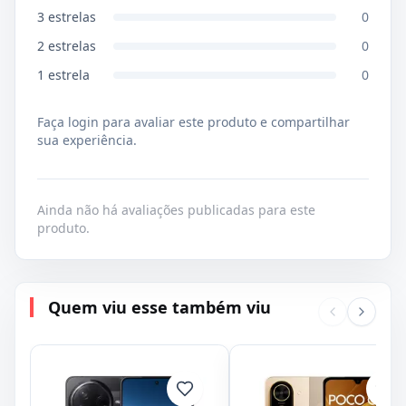
3
estrelas
0
2
estrelas
0
1
estrela
0
Faça login para avaliar este produto e compartilhar
sua experiência.
Ainda não há avaliações publicadas para este
produto.
Quem viu esse também viu