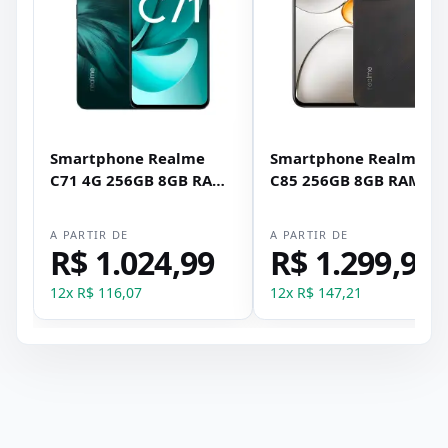
Smartphone Realme
Smartphone Realme
C71 4G 256GB 8GB RAM
C85 256GB 8GB RAM
Dual SIM NFC Tela 6.67"
Dual SIM NFC Tela 6.8" -
- Verde
Preto
A PARTIR DE
A PARTIR DE
R$ 1.024,99
R$ 1.299,99
12
x
R$ 116,07
12
x
R$ 147,21